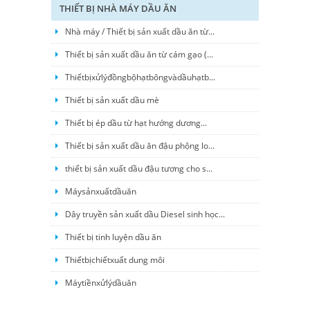
THIẾT BỊ NHÀ MÁY DẦU ĂN
Nhà máy / Thiết bị sản xuất dầu ăn từ...
Thiết bị sản xuất dầu ăn từ cám gạo (...
Thiếtbịxửlýđồngbộhạtbôngvàdầuhạtb...
Thiết bị sản xuất dầu mè
Thiết bị ép dầu từ hạt hướng dương...
Thiết bị sản xuất dầu ăn đậu phộng lo...
thiết bị sản xuất dầu đậu tương cho s...
Máysảnxuấtdầuăn
Dây truyền sản xuất dầu Diesel sinh học...
Thiết bị tinh luyện dầu ăn
Thiếtbịchiếtxuất dung môi
Máytiềnxửlýdầuăn