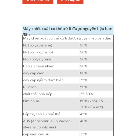
Máy chiết xuất có thể xử lí được nguyên liệu ban
đầu
Máy chiết xuất có thể xử lí được nguyên liệu ban đầu
PE (polyethylene)
95%
PP (polipropileno)
90%
PPS (polystyrene)
90%
Cao su thiên nhiên
90%
dây cáp điện
80%
dây cáp ngầm dưới biển
75%
túi nilon
50%
chất thải nhà bếp
35-50%
film nhựa
60% (khô), 15 -
20% (ẩm ướt)
Lốp xe, cao su phế thải
45%
ABS (Acrylonitrile - butadien -
40%
styrene copolymer)
cáp điện cao su
35%