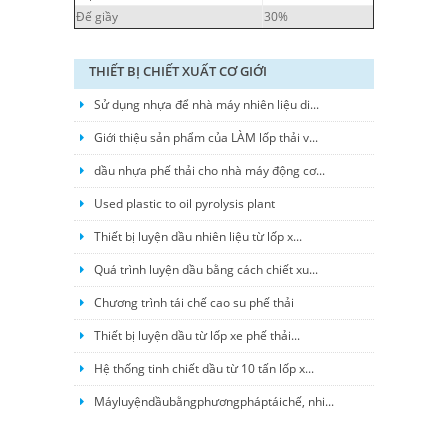
Đế giầy
30%
THIẾT BỊ CHIẾT XUẤT CƠ GIỚI
Sử dụng nhựa để nhà máy nhiên liệu di...
Giới thiệu sản phẩm của LÀM lốp thải v...
dầu nhựa phế thải cho nhà máy động cơ...
Used plastic to oil pyrolysis plant
Thiết bị luyện dầu nhiên liệu từ lốp x...
Quá trình luyện dầu bằng cách chiết xu...
Chương trình tái chế cao su phế thải
Thiết bị luyện dầu từ lốp xe phế thải...
Hệ thống tinh chiết dầu từ 10 tấn lốp x...
Máyluyệndầubằngphươngpháptáichế, nhi...