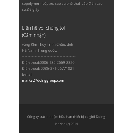
copolymer), Lốp xe, cao su phế thải ,cáp điện cao
su,Đế giầy
Liên hệ với chúng tôi
(Cảm nhận)
vùng Kim Thủy Trịnh Châu, tỉnh
Hà Nam, Trung quốc.
Điện thoại:0086-135-2669-2320
Điện thoại: 0086-371-56771821
E-mail:
market@doinggroup.com
Công ty trách nhiệm hữu hạn thiết bị cơ giới Doing-
HeNan (c) 2014