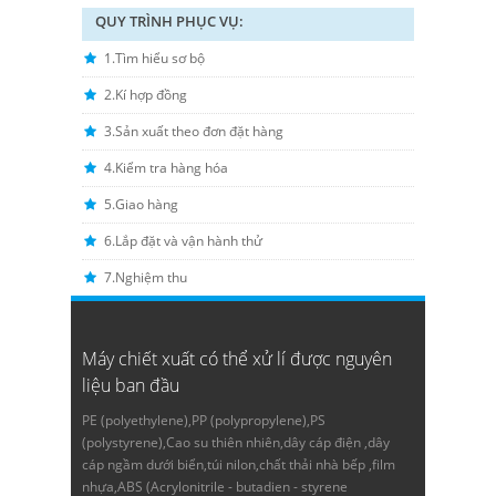
QUY TRÌNH PHỤC VỤ:
1.Tìm hiểu sơ bộ
2.Kí hợp đồng
3.Sản xuất theo đơn đặt hàng
4.Kiểm tra hàng hóa
5.Giao hàng
6.Lắp đặt và vận hành thử
7.Nghiệm thu
Máy chiết xuất có thể xử lí được nguyên
liệu ban đầu
PE (polyethylene),PP (polypropylene),PS
(polystyrene),Cao su thiên nhiên,dây cáp điện ,dây
cáp ngầm dưới biển,túi nilon,chất thải nhà bếp ,film
nhựa,ABS (Acrylonitrile - butadien - styrene