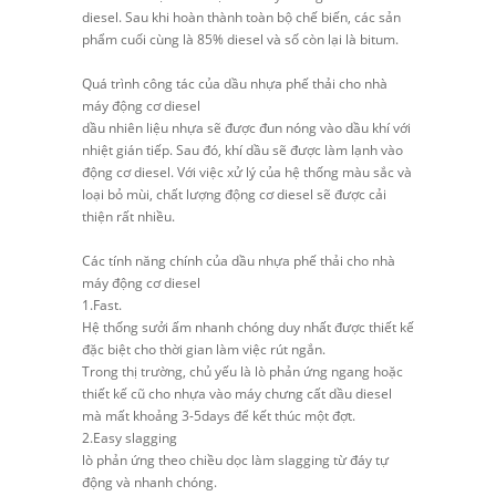
diesel. Sau khi hoàn thành toàn bộ chế biến, các sản
phẩm cuối cùng là 85% diesel và số còn lại là bitum.
Quá trình công tác của dầu nhựa phế thải cho nhà
máy động cơ diesel
dầu nhiên liệu nhựa sẽ được đun nóng vào dầu khí với
nhiệt gián tiếp. Sau đó, khí dầu sẽ được làm lạnh vào
động cơ diesel. Với việc xử lý của hệ thống màu sắc và
loại bỏ mùi, chất lượng động cơ diesel sẽ được cải
thiện rất nhiều.
Các tính năng chính của dầu nhựa phế thải cho nhà
máy động cơ diesel
1.Fast.
Hệ thống sưởi ấm nhanh chóng duy nhất được thiết kế
đặc biệt cho thời gian làm việc rút ngắn.
Trong thị trường, chủ yếu là lò phản ứng ngang hoặc
thiết kế cũ cho nhựa vào máy chưng cất dầu diesel
mà mất khoảng 3-5days để kết thúc một đợt.
2.Easy slagging
lò phản ứng theo chiều dọc làm slagging từ đáy tự
động và nhanh chóng.