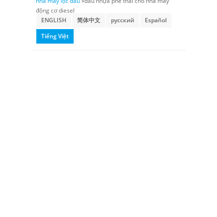
nhà máy lọc dầu
»dầu nhựa phế thải cho nhà máy
động cơ diesel
ENGLISH
简体中文
русский
Español
Tiếng Việt