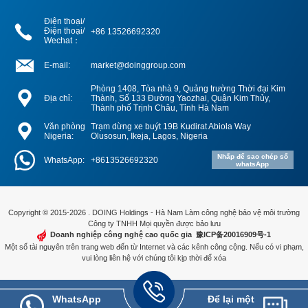
Điện thoại/
Điện thoại/
+86 13526692320
Wechat：
E-mail:
market@doinggroup.com
Phòng 1408, Tòa nhà 9, Quảng trường Thời đại Kim
Địa chỉ:
Thành, Số 133 Đường Yaozhai, Quận Kim Thủy,
Thành phố Trịnh Châu, Tỉnh Hà Nam
Văn phòng
Trạm dừng xe buýt 19B Kudirat Abiola Way
Nigeria:
Olusosun, Ikeja, Lagos, Nigeria
Nhấp để sao chép số
WhatsApp:
+8613526692320
whatsApp
Copyright © 2015-2026 . DOING Holdings - Hà Nam Làm công nghệ bảo vệ môi trường
Công ty TNHH Mọi quyền được bảo lưu
Doanh nghiệp công nghệ cao quốc gia
豫ICP备20016909号-1
Một số tài nguyên trên trang web đến từ Internet và các kênh công cộng. Nếu có vi phạm,
vui lòng liên hệ với chúng tôi kịp thời để xóa
WhatsApp
Để lại một