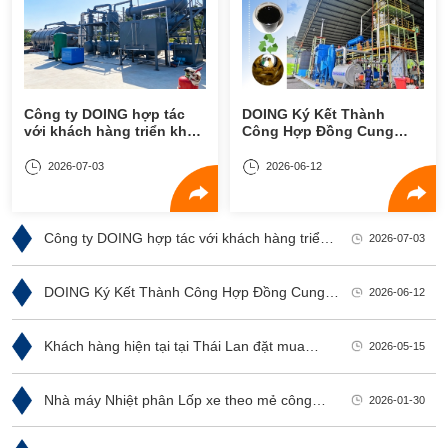
Công ty DOING hợp tác
DOING Ký Kết Thành
với khách hàng triển khai
Công Hợp Đồng Cung
giải pháp toàn diện về
Cấp Máy Chuyển Đổi Lốp
nhiệt phân lốp xe phế thải
Xe Thành Dầu Diesel Cho
2026-07-03
2026-06-12
tại Ethiopia
Khách Hàng Thái Lan
Công ty DOING hợp tác với khách hàng triển
2026-07-03
khai giải pháp toàn diện về nhiệt phân lốp xe
phế thải tại Ethiopia
DOING Ký Kết Thành Công Hợp Đồng Cung
2026-06-12
Cấp Máy Chuyển Đổi Lốp Xe Thành Dầu
Diesel Cho Khách Hàng Thái Lan
Khách hàng hiện tại tại Thái Lan đặt mua
2026-05-15
thêm 3 lò phản ứng nhiệt phân 18 tấn từ
DOING
Nhà máy Nhiệt phân Lốp xe theo mẻ công
2026-01-30
suất 15 tấn/ngày của DOING đã được Vận
chuyển Thành công đến Mali