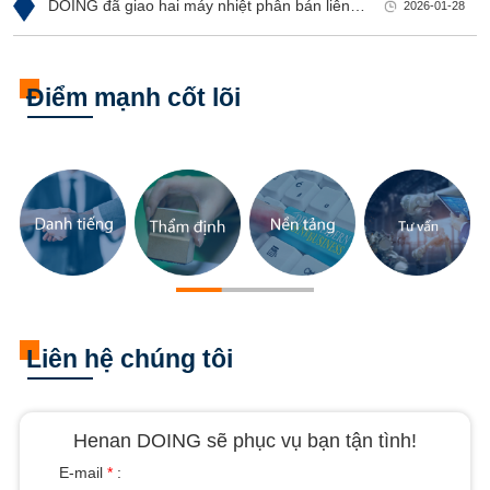
DOING đã giao hai máy nhiệt phân bán liên
2026-01-28
tục 15 tấn/ngày cho khách hàng Ấn Độ
Điểm mạnh cốt lõi
Liên hệ chúng tôi
Henan DOING sẽ phục vụ bạn tận tình!
E-mail
*
: