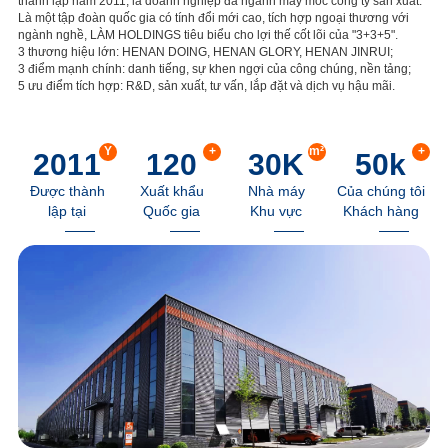
thành lập năm 2011, là doanh nghiệp đa ngành máy móc công ty sản xuất.
Là một tập đoàn quốc gia có tính đổi mới cao, tích hợp ngoại thương với
ngành nghề, LÀM HOLDINGS tiêu biểu cho lợi thế cốt lõi của "3+3+5".
3 thương hiệu lớn: HENAN DOING, HENAN GLORY, HENAN JINRUI;
3 điểm mạnh chính: danh tiếng, sự khen ngợi của công chúng, nền tảng;
5 ưu điểm tích hợp: R&D, sản xuất, tư vấn, lắp đặt và dịch vụ hậu mãi.
Y
+
m²
+
2011
120
30
K
50
k
Được thành
Xuất khẩu
Nhà máy
Của chúng tôi
lập tại
Quốc gia
Khu vực
Khách hàng