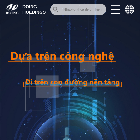
Trang
DOING
chủ
HOLDINGS
Về
chúng
tôi
Các
sản
phẩm
‹
一
Henan
Doing
一
Henan
Jinrui
一
Henan
Glory
Trường
hợp
toàn
cầu
Tin
tức
‹