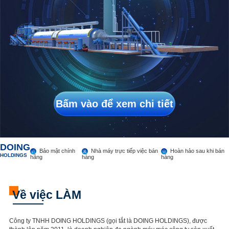
一
tin
tức
công
ty
一
Công
nghiệp
Tin
tức
Dịch
vụ
Bấm vào để xem chi tiết
Liên
hệ
chúng
tôi
DOING
Ghé
Bảo mật chính
Nhà máy trực tiếp việc bán
Hoàn hảo sau khi bán
HOLDINGS
hãng
hàng
hàng
thăm
chúng
tôi
Về việc LÀM
✖
Công ty TNHH DOING HOLDINGS (gọi tắt là DOING HOLDINGS), được