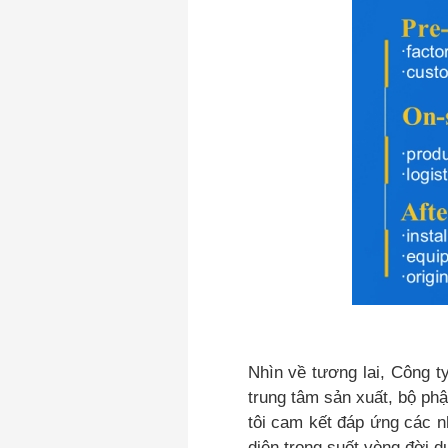
Nhìn về tương lai, Công 
trung tâm sản xuất, bộ phậ
tôi cam kết đáp ứng các n
diện trong suốt vòng đời d