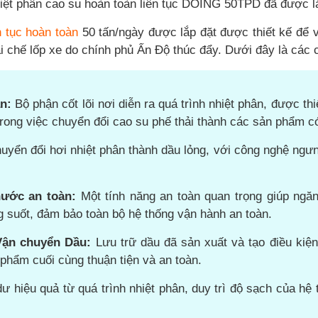
iệt phân cao su hoàn toàn liên tục DOING 50TPD đã được lắ
n tục hoàn toàn
50 tấn/ngày được lắp đặt được thiết kế để v
 chế lốp xe do chính phủ Ấn Độ thúc đẩy. Dưới đây là các chi
n:
Bộ phận cốt lõi nơi diễn ra quá trình nhiệt phân, được th
rong việc chuyển đổi cao su phế thải thành các sản phẩm có 
yển đổi hơi nhiệt phân thành dầu lỏng, với công nghệ ngưng 
nước an toàn:
Một tính năng an toàn quan trọng giúp ng
g suốt, đảm bảo toàn bộ hệ thống vận hành an toàn.
Vận chuyển Dầu:
Lưu trữ dầu đã sản xuất và tạo điều kiện
phẩm cuối cùng thuận tiện và an toàn.
ư hiệu quả từ quá trình nhiệt phân, duy trì độ sạch của hệ